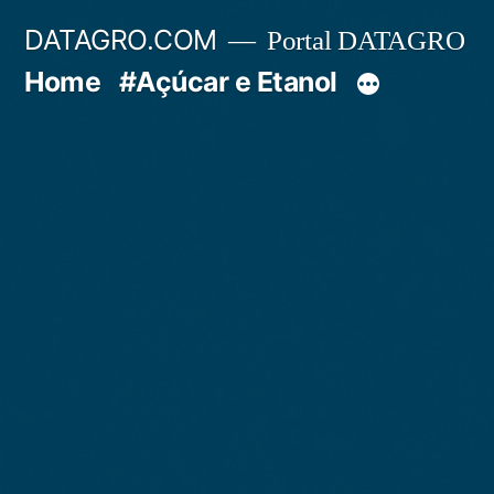
Pular
DATAGRO.COM
Portal DATAGRO
para
Home
#Açúcar e Etanol
o
conteúdo