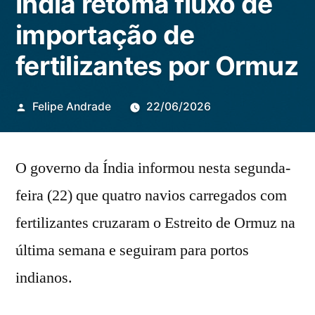
Índia retoma fluxo de
importação de
fertilizantes por Ormuz
Publicado
Felipe Andrade
22/06/2026
por
O governo da Índia informou nesta segunda-
feira (22) que quatro navios carregados com
fertilizantes cruzaram o Estreito de Ormuz na
última semana e seguiram para portos
indianos.