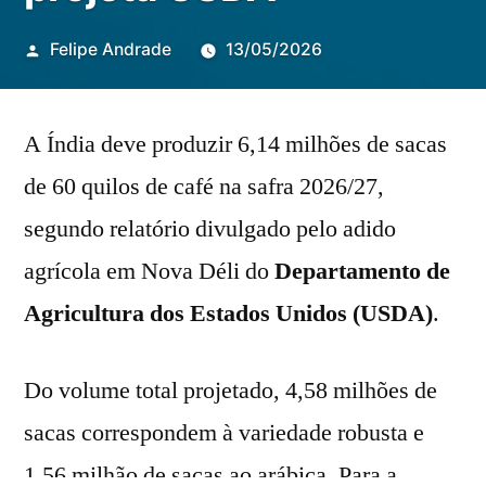
Publicado
Felipe Andrade
13/05/2026
por
A Índia deve produzir 6,14 milhões de sacas
de 60 quilos de café na safra 2026/27,
segundo relatório divulgado pelo adido
agrícola em Nova Déli do
Departamento de
Agricultura dos Estados Unidos (USDA)
.
Do volume total projetado, 4,58 milhões de
sacas correspondem à variedade robusta e
1,56 milhão de sacas ao arábica. Para a