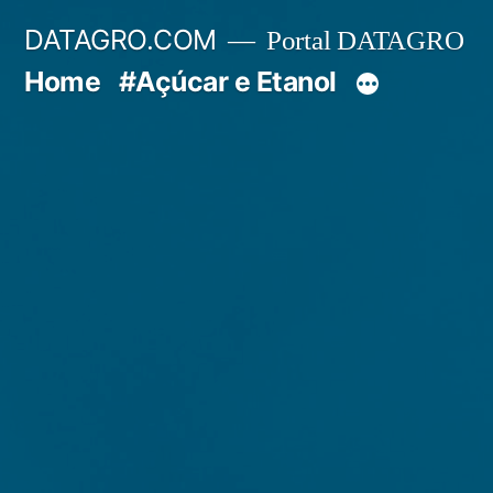
Pular
DATAGRO.COM
Portal DATAGRO
para
Home
#Açúcar e Etanol
o
conteúdo