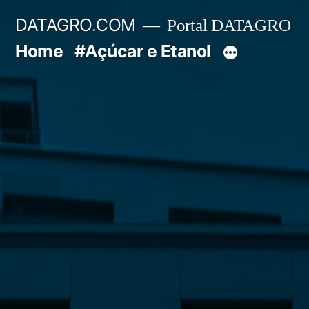
Pular
DATAGRO.COM
Portal DATAGRO
para
Home
#Açúcar e Etanol
o
conteúdo