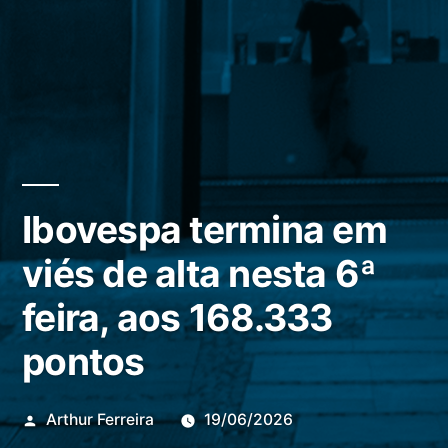
Ibovespa termina em
viés de alta nesta 6ª
feira, aos 168.333
pontos
Publicado
Arthur Ferreira
19/06/2026
por