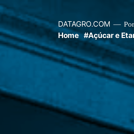
Pular
para
DATAGRO.COM
Po
o
Home
#Açúcar e Eta
conteúdo