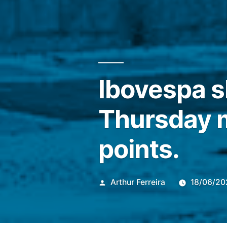
Ibovespa s
Thursday m
points.
Publicado
Arthur Ferreira
18/06/20
por