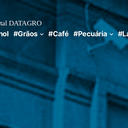
rtal DATAGRO
nol
#Grãos
#Café
#Pecuária
#L