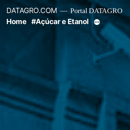
Pular
DATAGRO.COM
Portal DATAGRO
para
Home
#Açúcar e Etanol
o
conteúdo