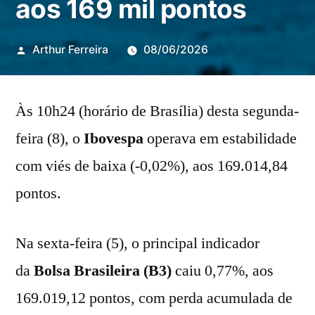
aos 169 mil pontos
Publicado
Arthur Ferreira
08/06/2026
por
Às 10h24 (horário de Brasília) desta segunda-
feira (8), o
Ibovespa
operava em estabilidade
com viés de baixa (-0,02%), aos 169.014,84
pontos.
Na sexta-feira (5), o principal indicador
da
Bolsa Brasileira (B3)
caiu 0,77%, aos
169.019,12 pontos, com perda acumulada de