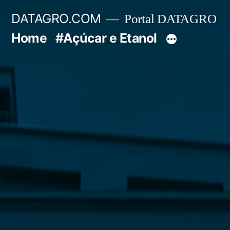
Pular
DATAGRO.COM
Portal DATAGRO
para
Home
#Açúcar e Etanol
o
conteúdo