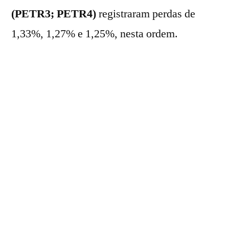
(PETR3; PETR4)
registraram perdas de
1,33%, 1,27% e 1,25%, nesta ordem.
Os grandes bancos terminaram o dia em
campo negativo: o
Itaú (ITUB4)
anotou
perdas de 0,42%; o
Banco do Brasil
(BBAS3)
caiu 1,05%; o
Bradesco
(BBDC4)
se desvalorizou 0,30%;
o
Santander (SANB11)
recuou 0,89%; e
o
BTG Pactual (BPAC11)
fechou em baixa
de 0,82%.