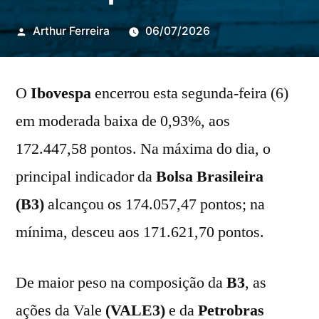
Publicado
Arthur Ferreira
06/07/2026
por
O
Ibovespa
encerrou esta segunda-feira (6)
em moderada baixa de 0,93%, aos
172.447,58 pontos. Na máxima do dia, o
principal indicador da
Bolsa Brasileira
(B3)
alcançou os 174.057,47 pontos; na
mínima, desceu aos 171.621,70 pontos.
De maior peso na composição da
B3
, as
ações da Vale
(VALE3)
e da
Petrobras