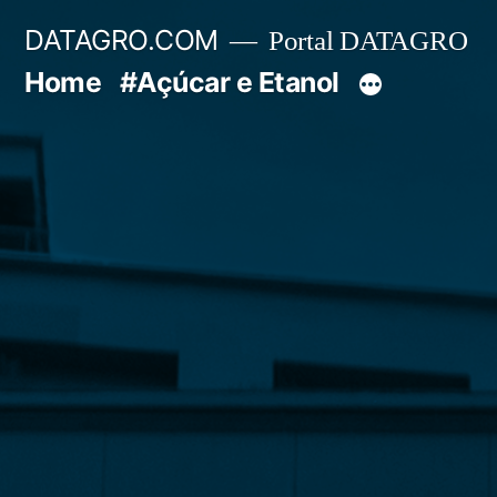
Pular
DATAGRO.COM
Portal DATAGRO
para
Home
#Açúcar e Etanol
o
conteúdo