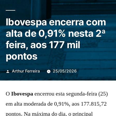
Ibovespa encerra com
alta de 0,91% nesta 2ª
feira, aos 177 mil
pontos
Publicado
Arthur Ferreira
25/05/2026
por
O
Ibovespa
encerrou esta segunda-feira (25)
em alta moderada de 0,91%, aos 177.815,72
pontos. Na máxima do dia, o principal