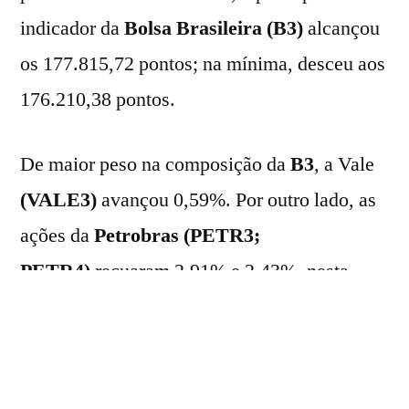
indicador da
Bolsa Brasileira (B3)
alcançou
os 177.815,72 pontos; na mínima, desceu aos
176.210,38 pontos.
De maior peso na composição da
B3
, a Vale
(VALE3)
avançou 0,59%. Por outro lado, as
ações da
Petrobras (PETR3;
PETR4)
recuaram 2,91% e 2,43%, nesta
ordem.
Os grandes bancos terminaram o dia com
fortes ganhos: o
Itaú (ITUB4)
avançou