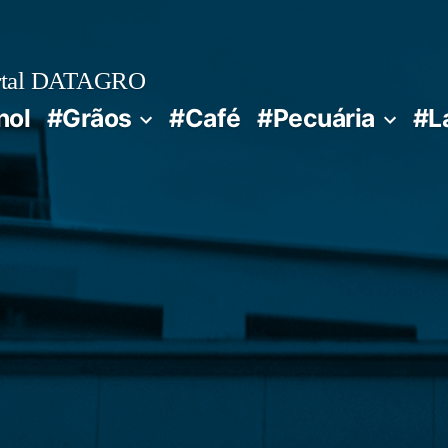
rtal DATAGRO
nol
#Grãos
#Café
#Pecuária
#L