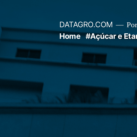
Pular
para
DATAGRO.COM
Po
o
Home
#Açúcar e Eta
conteúdo