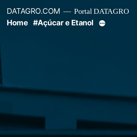
Pular
DATAGRO.COM
Portal DATAGRO
para
Home
#Açúcar e Etanol
o
conteúdo