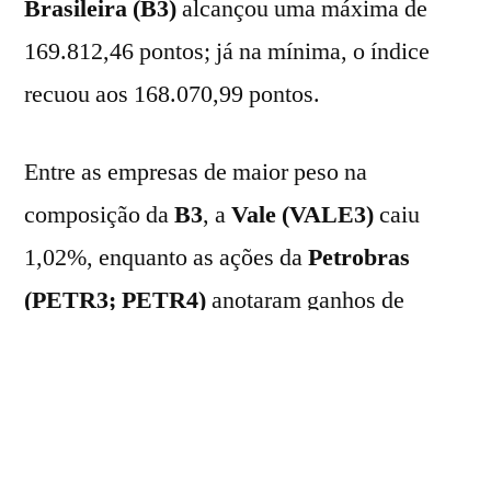
Brasileira (B3)
alcançou uma máxima de
169.812,46 pontos; já na mínima, o índice
recuou aos 168.070,99 pontos.
Entre as empresas de maior peso na
composição da
B3
, a
Vale (VALE3)
caiu
1,02%, enquanto as ações da
Petrobras
(PETR3; PETR4)
anotaram ganhos de
1,50% e 1,17%, nesta ordem.
Parte dos grandes bancos terminaram o dia
em campo negativo: o
Banco do Brasil