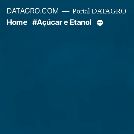
Pular
DATAGRO.COM
Portal DATAGRO
para
Home
#Açúcar e Etanol
o
conteúdo