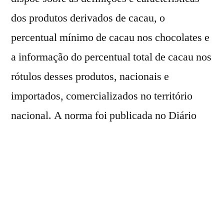
dos produtos derivados de cacau, o
percentual mínimo de cacau nos chocolates e
a informação do percentual total de cacau nos
rótulos desses produtos, nacionais e
importados, comercializados no território
nacional. A norma foi publicada no Diário
Oficial da União (DOU) desta segunda-feira
(11).
A nova legislação define as características
técnicas de produtos derivados do cacau,