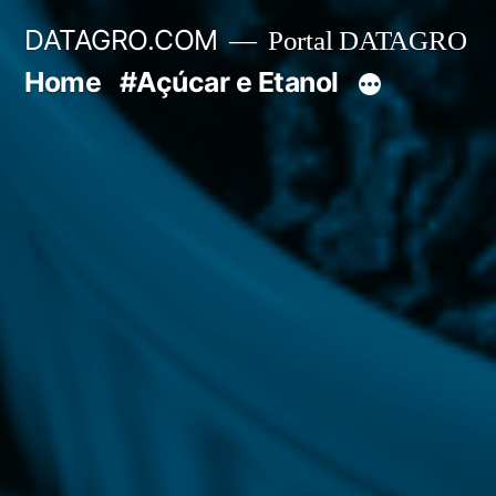
Pular
DATAGRO.COM
Portal DATAGRO
para
Home
#Açúcar e Etanol
o
conteúdo