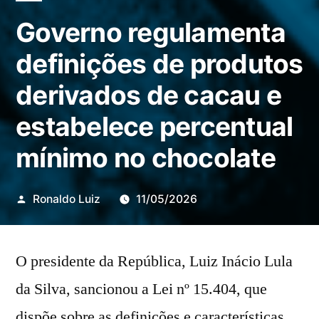
Governo regulamenta
definições de produtos
derivados de cacau e
estabelece percentual
mínimo no chocolate
Publicado
Ronaldo Luiz
11/05/2026
por
O presidente da República, Luiz Inácio Lula
da Silva, sancionou a Lei nº 15.404, que
dispõe sobre as definições e características