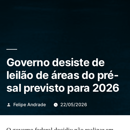
Governo desiste de
leilão de áreas do pré-
sal previsto para 2026
Publicado
Felipe Andrade
22/05/2026
por
O governo federal decidiu não realizar em