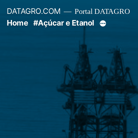
Pular
DATAGRO.COM
Portal DATAGRO
para
Home
#Açúcar e Etanol
o
conteúdo