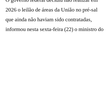
2026 o leilão de áreas da União no pré-sal
que ainda não haviam sido contratadas,
informou nesta sexta-feira (22) o ministro do
Ministério do Planejamento e Orçamento,
Bruno Moretti.
Durante entrevista coletiva sobre a
atualização das projeções fiscais, Moretti
afirmou que a equipe econômica retirou
integralmente a expectativa de arrecadação
de R$ 31 bilhões com o certame neste ano.