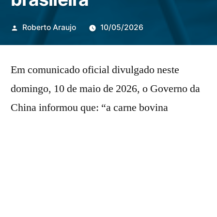
Publicado
Roberto Araujo
10/05/2026
por
Em comunicado oficial divulgado neste
domingo, 10 de maio de 2026, o Governo da
China informou que: “a carne bovina
importada do Brasil sob as medidas de
salvaguarda atingiu 50% da quantidade
estipulada pelo Ministério do Comércio no
Anúncio nº 87 de 2025, em 9 de maio de
2026.”