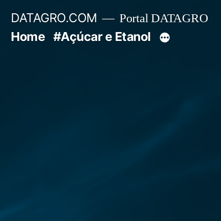
Pular
DATAGRO.COM
Portal DATAGRO
para
Home
#Açúcar e Etanol
o
conteúdo