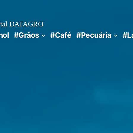
rtal DATAGRO
nol
#Grãos
#Café
#Pecuária
#L