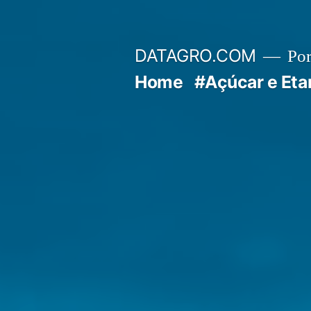
Pular
para
DATAGRO.COM
Po
o
Home
#Açúcar e Eta
conteúdo