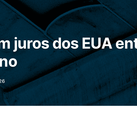
 juros dos EUA en
ano
26