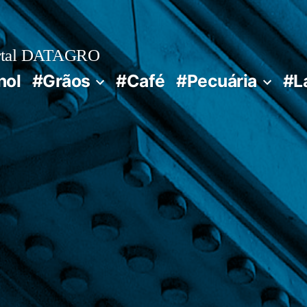
rtal DATAGRO
nol
#Grãos
#Café
#Pecuária
#L