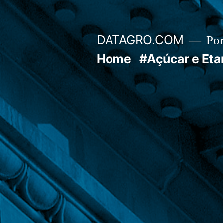
Pular
para
DATAGRO.COM
Po
o
Home
#Açúcar e Eta
conteúdo