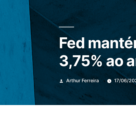
Fed mantém
3,75% ao 
Publicado
Arthur Ferreira
17/06/20
por