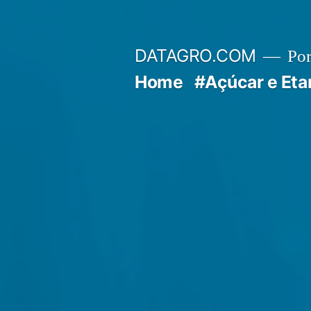
Pular
para
DATAGRO.COM
Po
o
Home
#Açúcar e Eta
conteúdo