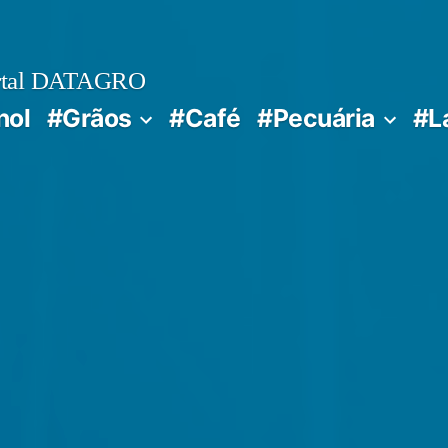
rtal DATAGRO
nol
#Grãos
#Café
#Pecuária
#L