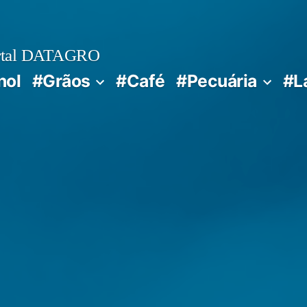
rtal DATAGRO
nol
#Grãos
#Café
#Pecuária
#L