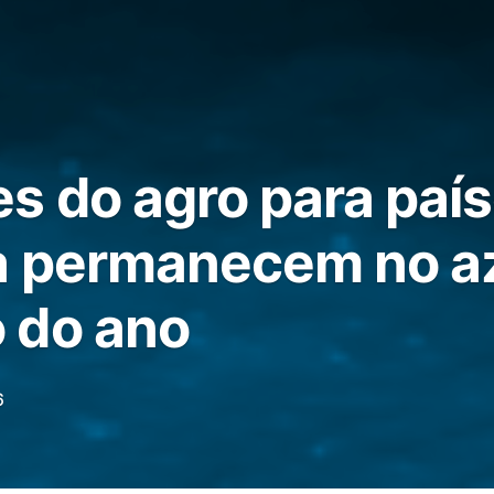
s do agro para paí
a permanecem no a
 do ano
6