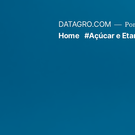
Pular
para
DATAGRO.COM
Po
o
Home
#Açúcar e Eta
conteúdo