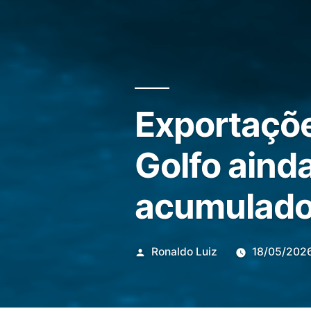
Exportaçõe
Golfo aind
acumulado
Publicado
Ronaldo Luiz
18/05/202
por