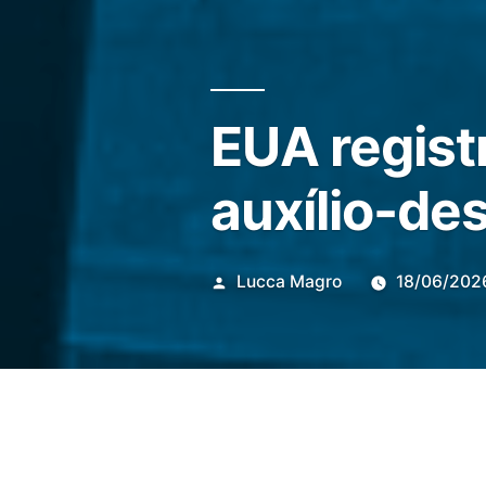
EUA regist
auxílio-de
Publicado
Lucca Magro
18/06/202
por