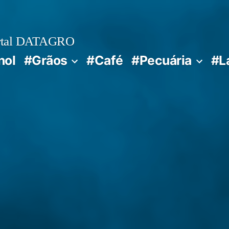
rtal DATAGRO
nol
#Grãos
#Café
#Pecuária
#L