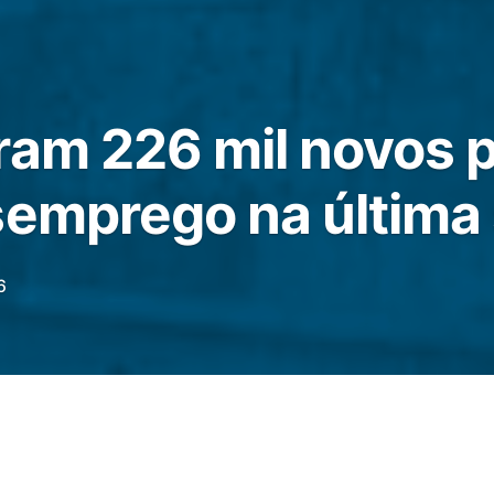
ram 226 mil novos 
semprego na últim
6