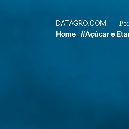
Pular
para
DATAGRO.COM
Po
o
Home
#Açúcar e Eta
conteúdo