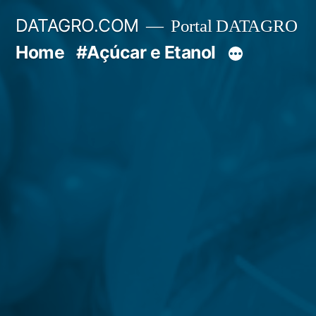
Pular
DATAGRO.COM
Portal DATAGRO
para
Home
#Açúcar e Etanol
o
conteúdo