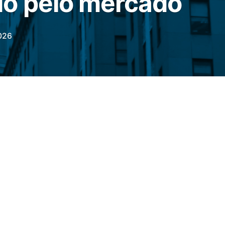
do pelo mercado
026
Econômicas (BEA)
, ligado ao
Departamento
ados Unidos, informou nesta quinta-feira
s de Gastos com Consumo (PCE)
avançou
,7% registrados em março e do projetado