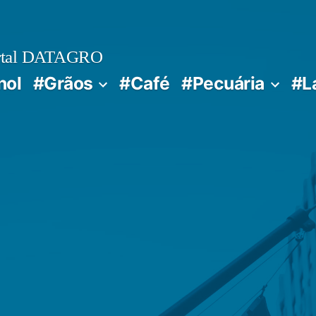
rtal DATAGRO
nol
#Grãos
#Café
#Pecuária
#L