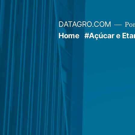
Pular
para
DATAGRO.COM
Po
o
Home
#Açúcar e Eta
conteúdo