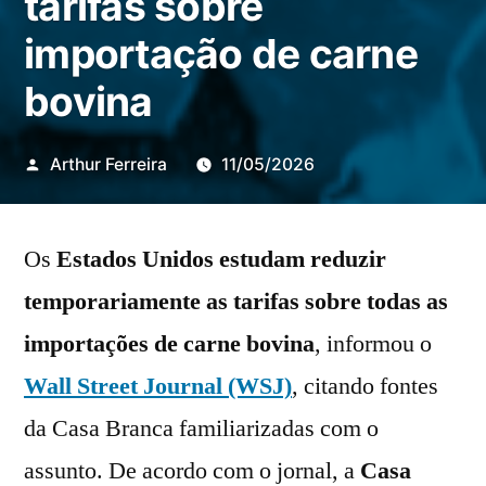
tarifas sobre
importação de carne
bovina
Publicado
Arthur Ferreira
11/05/2026
por
Os
Estados Unidos
estudam
reduzir
temporariamente as tarifas sobre todas as
importações de carne bovina
, informou o
Wall Street Journal (WSJ)
, citando fontes
da Casa Branca familiarizadas com o
assunto. De acordo com o jornal, a
Casa