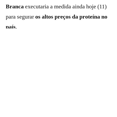
Branca
executaria a medida ainda hoje (11)
para segurar
os altos preços da proteína no
país
.
Atualmente, os valores da carne bovina no
mercado norte-americano enfrentam elevada
inflação devido a uma
redução histórica do
rebanho bovino
, que se encontra no
menor
nível em 75 anos
.
Segundo o WSJ, a medida suspenderia a cota
tarifária anual – que permite a importação de