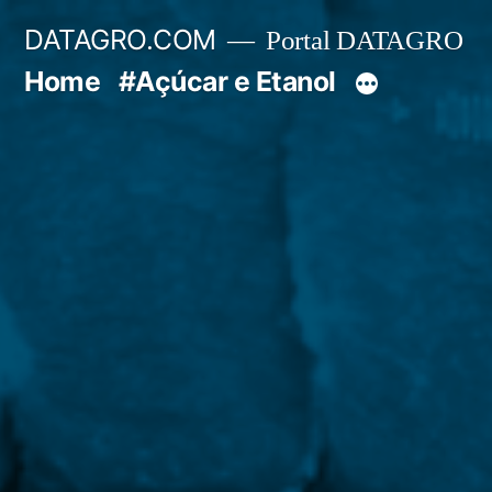
Pular
DATAGRO.COM
Portal DATAGRO
para
Home
#Açúcar e Etanol
o
conteúdo