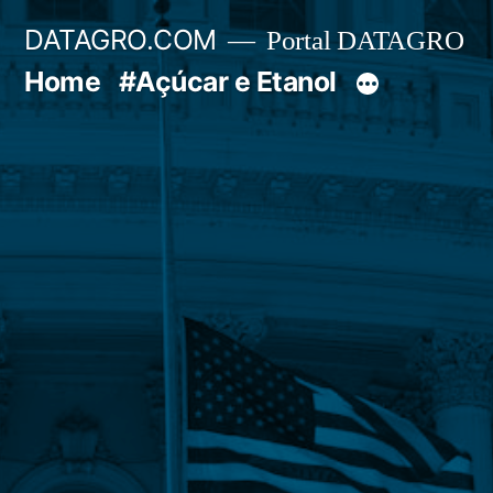
Pular
DATAGRO.COM
Portal DATAGRO
para
Home
#Açúcar e Etanol
o
conteúdo