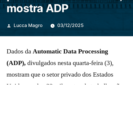
mostra ADP
Publicado
Lucca Magro
03/12/2025
por
Dados da
Automatic Data Processing
(ADP),
divulgados nesta quarta-feira (3),
mostram que o setor privado dos Estados
Unidos perdeu 32 mil postos de trabalho não-
agrícolas em novembro, ante saldo positivo
de 47 mil em outubro.
A expectativa do mercado para o mês