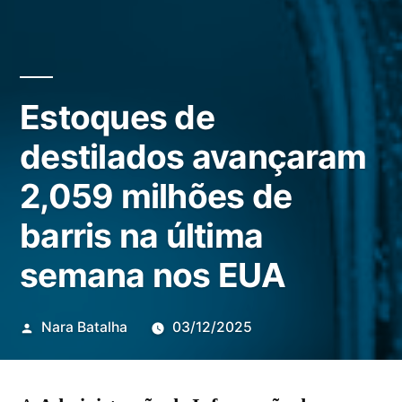
Estoques de
destilados avançaram
2,059 milhões de
barris na última
semana nos EUA
Publicado
Nara Batalha
03/12/2025
por