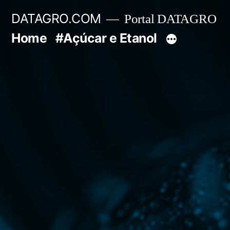
Pular
DATAGRO.COM
Portal DATAGRO
para
Home
#Açúcar e Etanol
o
conteúdo