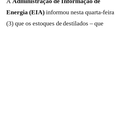
A
Administração de Informação de
Energia (EIA)
informou nesta quarta-feira
(3) que os estoques de destilados – que
incluem diesel e óleo para calefação – nos
Estados Unidos avançaram 2,059 milhões de
barris na semana encerrada em 28 de
novembro.
No período anterior, o volume registrou um
crescimento de 1,147 milhões de barris.