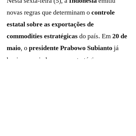
Nesta sexta-feira (5), a
Indonésia
emitiu
novas regras que determinam o
controle
estatal sobre as exportações de
commodities estratégicas
do país. Em
20 de
maio
, o
presidente Prabowo Subianto
já
havia anunciado a nova estratégia
governamental.
A medida contém
11 páginas
e já entrou em
vigor no início deste mês. De acordo com o
novo decreto, uma
empresa estatal
coordenará, como “proprietária ou única