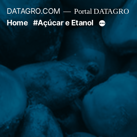
Pular
DATAGRO.COM
Portal DATAGRO
para
Home
#Açúcar e Etanol
o
conteúdo