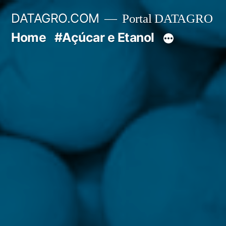
Pular
DATAGRO.COM
Portal DATAGRO
para
Home
#Açúcar e Etanol
o
conteúdo