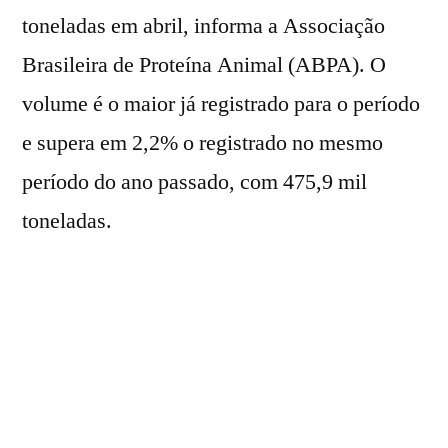
toneladas em abril, informa a Associação
Brasileira de Proteína Animal (ABPA). O
volume é o maior já registrado para o período
e supera em 2,2% o registrado no mesmo
período do ano passado, com 475,9 mil
toneladas.
A receita das exportações alcançou US$
940,5 milhões no quarto mês deste ano, saldo
3,8% superior ao obtido em abril de 2025,
com US$ 906,1 milhões. No acumulado do
primeiro quadrimestre, os embarques