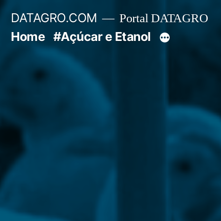
Pular
DATAGRO.COM
Portal DATAGRO
para
Home
#Açúcar e Etanol
o
conteúdo