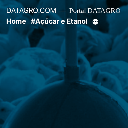
Pular
DATAGRO.COM
Portal DATAGRO
para
Home
#Açúcar e Etanol
o
conteúdo