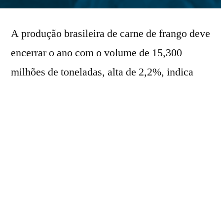
por
A produção brasileira de carne de frango deve
encerrar o ano com o volume de 15,300
milhões de toneladas, alta de 2,2%, indica
projeção da Associação Brasileira de Proteína
Animal (ABPA), divulgada nesta quarta-feira
(3).
As exportações devem fechar 2025
totalizando 5,320 milhões de toneladas,
crescimento de 0,5%.