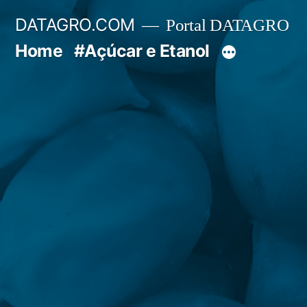
Pular
DATAGRO.COM
Portal DATAGRO
para
Home
#Açúcar e Etanol
o
conteúdo