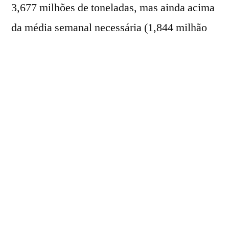
3,677 milhões de toneladas, mas ainda acima
da média semanal necessária (1,844 milhão
de toneladas) para alcançar o total projetado
para a atual temporada.
No acumulado do ano comercial 2026/27,
iniciado em 1º de fevereiro, os embarques
brasileiros da oleaginosa somam 49,761
milhões de toneladas. O volume supera as
44,216 milhões de toneladas registradas no
mesmo período da safra 2025/26 e representa
42,2% da projeção total para o ciclo atual,