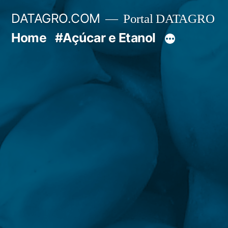
Pular
DATAGRO.COM
Portal DATAGRO
para
Home
#Açúcar e Etanol
o
conteúdo