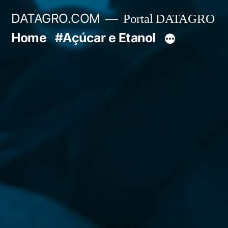
Pular
DATAGRO.COM
Portal DATAGRO
para
Home
#Açúcar e Etanol
o
conteúdo