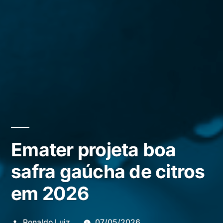
Emater projeta boa
safra gaúcha de citros
em 2026
Publicado
Ronaldo Luiz
07/05/2026