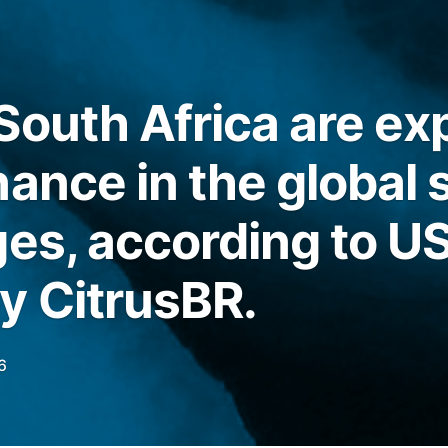
South Africa are e
ance in the global 
ges, according to U
y CitrusBR.
6