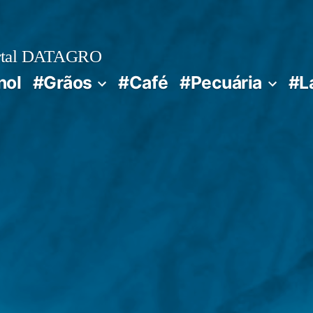
rtal DATAGRO
nol
#Grãos
#Café
#Pecuária
#L