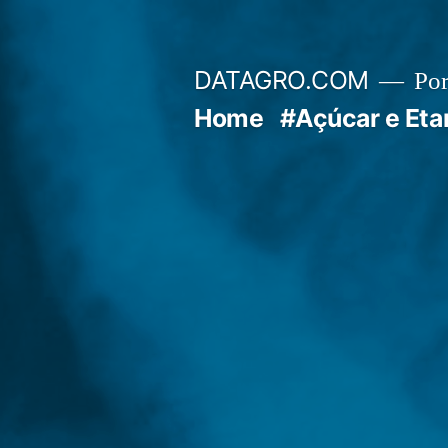
Pular
para
DATAGRO.COM
Po
o
Home
#Açúcar e Eta
conteúdo