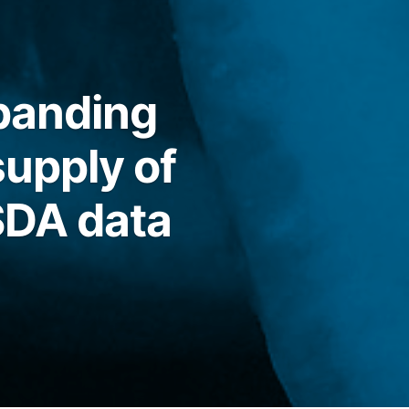
xpanding
supply of
SDA data