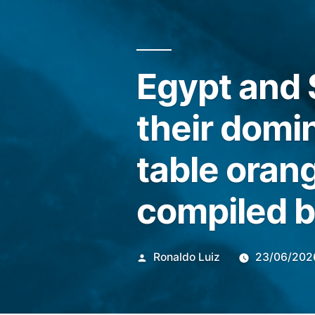
Egypt and 
their domin
table oran
compiled b
Publicado
Ronaldo Luiz
23/06/202
por