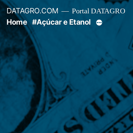
Pular
DATAGRO.COM
Portal DATAGRO
para
Home
#Açúcar e Etanol
o
conteúdo