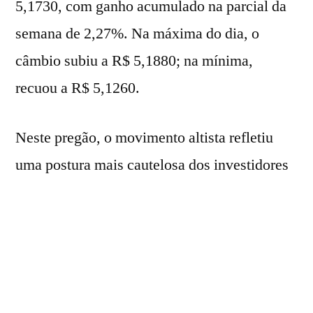
5,1730, com ganho acumulado na parcial da
semana de 2,27%. Na máxima do dia, o
câmbio subiu a R$ 5,1880; na mínima,
recuou a R$ 5,1260.
Neste pregão, o movimento altista refletiu
uma postura mais cautelosa dos investidores
após as decisões de política monetária
anunciadas na véspera pelo
Federal Reserve
(Fed)
e pelo
Comitê de Política Monetária
(Copom)
do
Banco Central
.