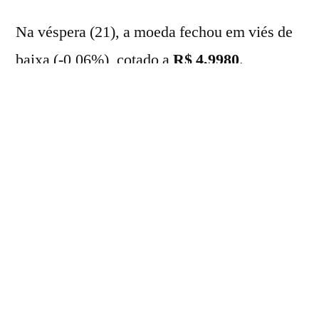
Na véspera (21), a moeda fechou em viés de
baixa (-0,06%), cotado a
R$ 4,9980
.
O
DXY
– índice que compara a força do dólar
com as principais moedas globais – avançava
0,15%.
Nesta manhã, sem a divulgação de
indicadores econômicos relevantes, os
investidores seguem atentos às negociações
diplomáticas entre Estados Unidos e Irã.