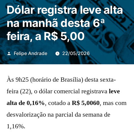
Dólar registra leve alta
na manhã desta 6ª
feira, a R$ 5,00
Publicado
Felipe Andrade
22/05/2026
por
Às 9h25 (horário de Brasília) desta sexta-
feira (22), o dólar comercial registrava
leve
alta de 0,16%
, cotado a
R$
5,0060
, mas com
desvalorização na parcial da semana de
1,16%.