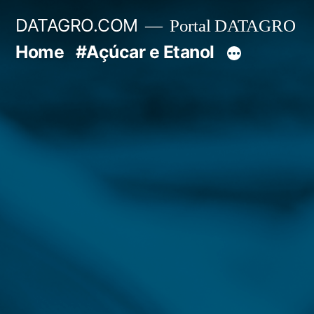
Pular
DATAGRO.COM
Portal DATAGRO
para
Home
#Açúcar e Etanol
o
conteúdo