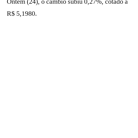
Ontem (24), o câmbio subiu 0,27%, cotado a
R$ 5,1980.
O DXY – índice que compara a força do dólar
com as principais moedas globais – avançava
0,12%.
Nesta manhã, os investidores repercutem a
divulgação do
Índice Nacional de Preços ao
Consumidor Amplo 15 (IPCA-15)
de junho.
Segundo o
Instituto Brasileiro de Geografia
e Estatística (IBGE)
, o indicador subiu