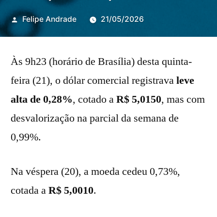
Publicado
Felipe Andrade
21/05/2026
por
Às 9h23 (horário de Brasília) desta quinta-
feira (21), o dólar comercial registrava
leve
alta de 0,28%
, cotado a
R$
5,0150
, mas com
desvalorização na parcial da semana de
0,99%.
Na véspera (20), a moeda cedeu 0,73%,
cotada a
R$ 5,0010
.