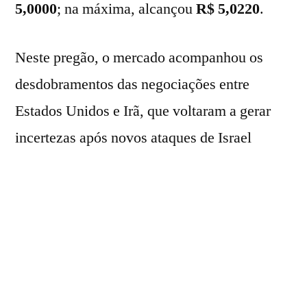
5,0000
; na máxima, alcançou
R$ 5,0220
.
Neste pregão, o mercado acompanhou os
desdobramentos das negociações entre
Estados Unidos e Irã, que voltaram a gerar
incertezas após novos ataques de Israel
contra alvos ligados ao Hezbollah no Líbano,
elevando as dúvidas sobre a manutenção do
cessar-fogo na região.
Apesar do aumento das tensões, o presidente
dos EUA, Donald Trump, afirmou que as