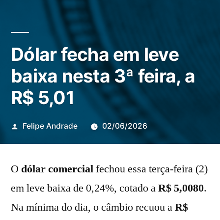
Dólar fecha em leve
baixa nesta 3ª feira, a
R$ 5,01
Publicado
Felipe Andrade
02/06/2026
por
O
dólar comercial
fechou essa terça-feira (2)
em leve baixa de 0,24%, cotado a
R$ 5,0080
.
Na mínima do dia, o câmbio recuou a
R$