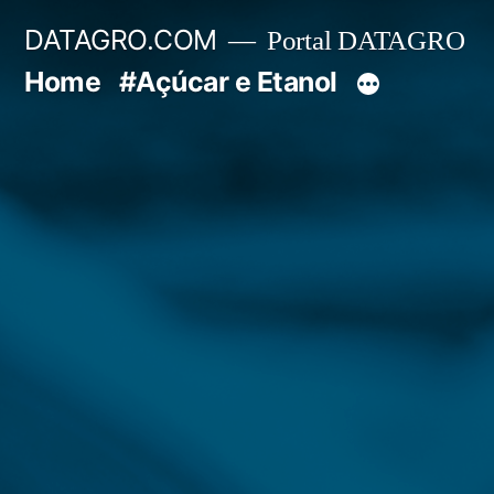
Pular
DATAGRO.COM
Portal DATAGRO
para
Home
#Açúcar e Etanol
o
conteúdo