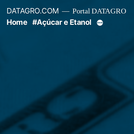
Pular
DATAGRO.COM
Portal DATAGRO
para
Home
#Açúcar e Etanol
o
conteúdo