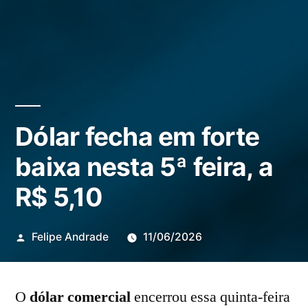
Dólar fecha em forte
baixa nesta 5ª feira, a
R$ 5,10
Publicado
Felipe Andrade
11/06/2026
por
O
dólar comercial
encerrou essa quinta-feira