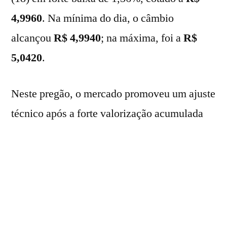
4,9960
. Na mínima do dia, o câmbio
alcançou
R$ 4,9940
; na máxima, foi a
R$
5,0420
.
Neste pregão, o mercado promoveu um ajuste
técnico após a forte valorização acumulada
na semana passada, quando o câmbio
avançou mais de 3%. Os investidores
continuam acompanhando os
desdobramentos políticos envolvendo o
senador Flávio Bolsonaro e o banqueiro