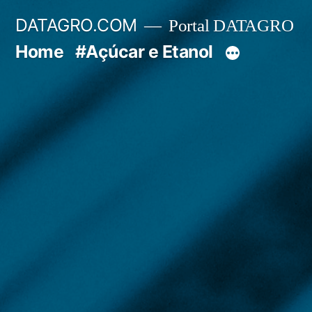
Pular
DATAGRO.COM
Portal DATAGRO
para
Home
#Açúcar e Etanol
o
conteúdo