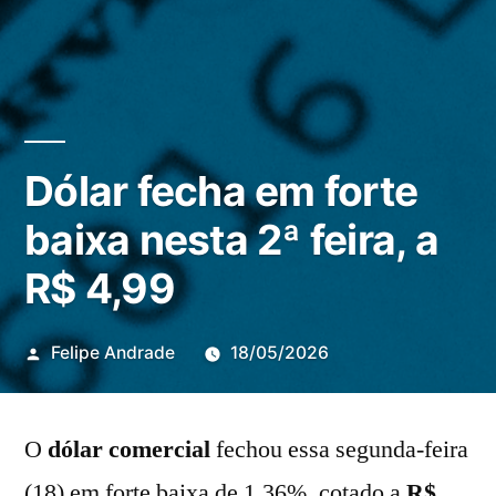
Dólar fecha em forte
baixa nesta 2ª feira, a
R$ 4,99
Publicado
Felipe Andrade
18/05/2026
por
O
dólar comercial
fechou essa segunda-feira
(18) em forte baixa de 1,36%, cotado a
R$