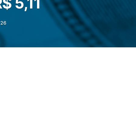
R$ 5,11
026
 desta sexta-feira (12), o dólar comercial
9%, cotado a
R$
5,1150
, mas com perda na
 em baixa de 1,33%, cotado a R$ 5,1000.