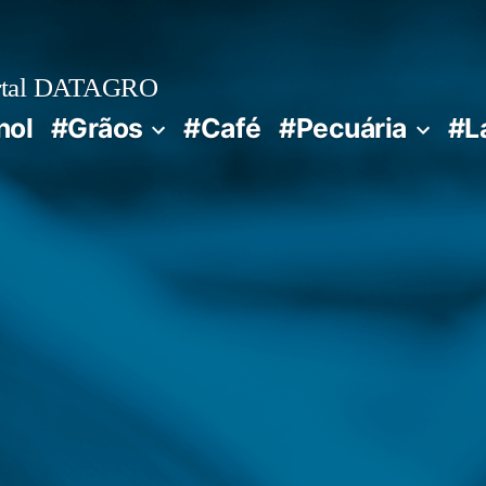
rtal DATAGRO
nol
#Grãos
#Café
#Pecuária
#L