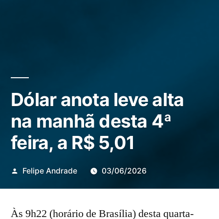
Dólar anota leve alta
na manhã desta 4ª
feira, a R$ 5,01
Publicado
Felipe Andrade
03/06/2026
por
Às 9h22 (horário de Brasília) desta quarta-