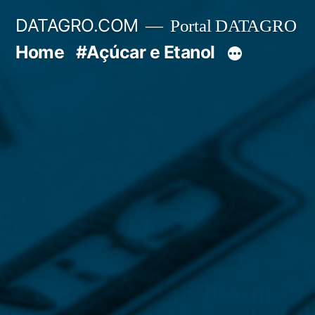
Pular
DATAGRO.COM
Portal DATAGRO
para
Home
#Açúcar e Etanol
o
conteúdo