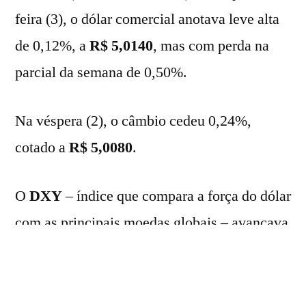
feira (3), o dólar comercial anotava leve alta
de 0,12%, a
R$
5,0140
, mas com perda na
parcial da semana de 0,50%.
Na véspera (2), o câmbio cedeu 0,24%,
cotado a
R$ 5,0080
.
O
DXY
– índice que compara a força do dólar
com as principais moedas globais – avançava
0,12%.
Nesta manhã, os investidores repercutem