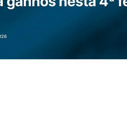
 ganhos nesta 4ª fe
026
essa quarta-feira (24) em leve alta de
 com avanço de 0,64% na parcial da semana.
subiu a R$ 5,2190; na mínima, caiu a R$