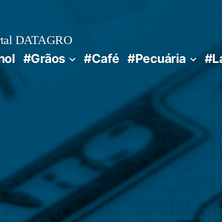
rtal DATAGRO
nol
#Grãos
#Café
#Pecuária
#L