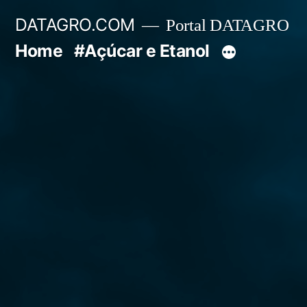
Pular
DATAGRO.COM
Portal DATAGRO
para
Home
#Açúcar e Etanol
o
conteúdo