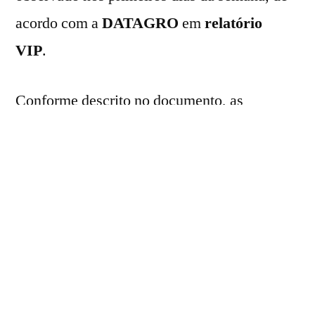
acordo com a
DATAGRO
em
relatório
VIP
.
Conforme descrito no documento, as
precipitações ficaram concentradas na região
Sul do país, com os maiores acumulados
registrados no Rio Grande do Sul e em Santa
Catarina, em que as chuvas variaram entre 20
e 70 mm. Já no Paraná, os volumes foram
menores e registraram entre 2 e 10 mm.