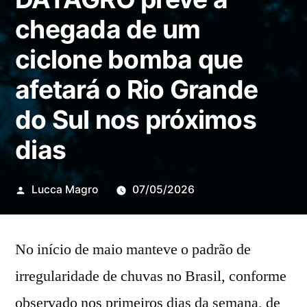
chegada de um
ciclone bomba que
afetará o Rio Grande
do Sul nos próximos
dias
Publicado
Lucca Magro
07/05/2026
por
No início de maio manteve o padrão de
irregularidade de chuvas no Brasil, conforme
observado nos primeiros dias da semana, de