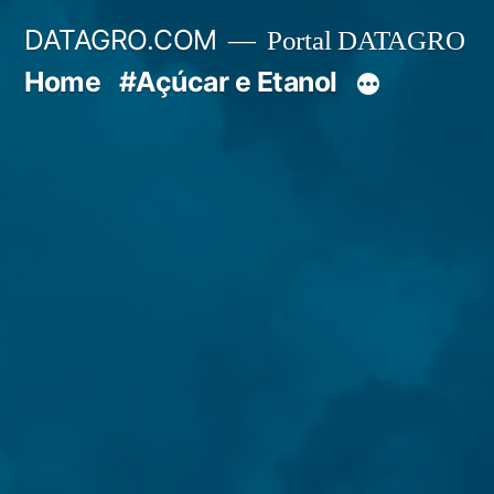
Pular
DATAGRO.COM
Portal DATAGRO
para
Home
#Açúcar e Etanol
o
conteúdo