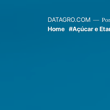
Pular
para
DATAGRO.COM
Po
o
Home
#Açúcar e Eta
conteúdo