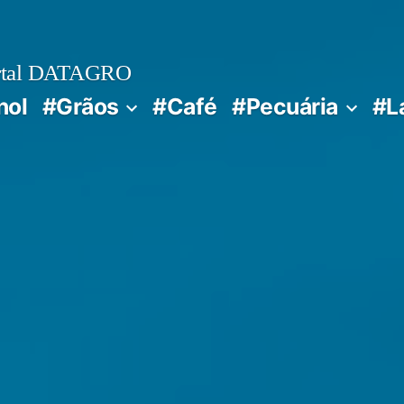
rtal DATAGRO
nol
#Grãos
#Café
#Pecuária
#L