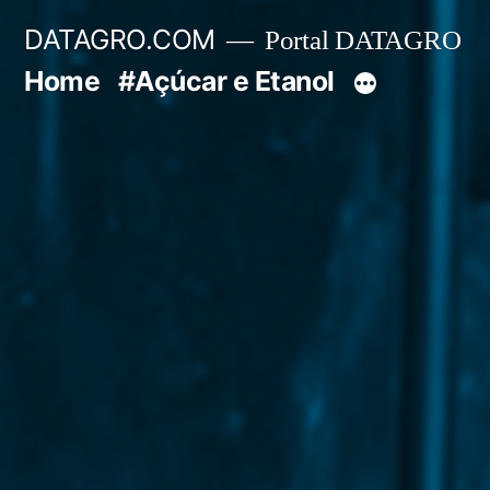
Pular
DATAGRO.COM
Portal DATAGRO
para
Home
#Açúcar e Etanol
o
conteúdo