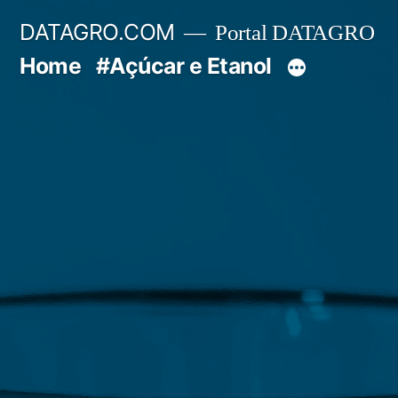
Pular
DATAGRO.COM
Portal DATAGRO
para
Home
#Açúcar e Etanol
o
conteúdo