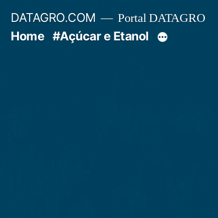
Pular
DATAGRO.COM
Portal DATAGRO
para
Home
#Açúcar e Etanol
o
conteúdo