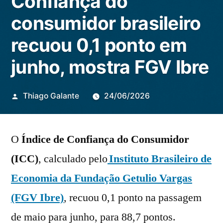
Confiança do
consumidor brasileiro
recuou 0,1 ponto em
junho, mostra FGV Ibre
Publicado
Thiago Galante
24/06/2026
por
O
Índice de Confiança do Consumidor
(ICC)
, calculado pelo
Instituto Brasileiro de
Economia da Fundação Getulio Vargas
(FGV Ibre)
, recuou 0,1 ponto na passagem
de maio para junho, para 88,7 pontos.