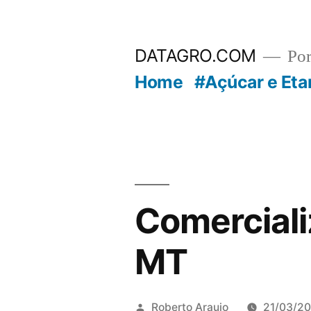
Pular
para
DATAGRO.COM
Po
o
Home
#Açúcar e Eta
conteúdo
Comerciali
MT
Publicado
Roberto Araujo
21/03/20