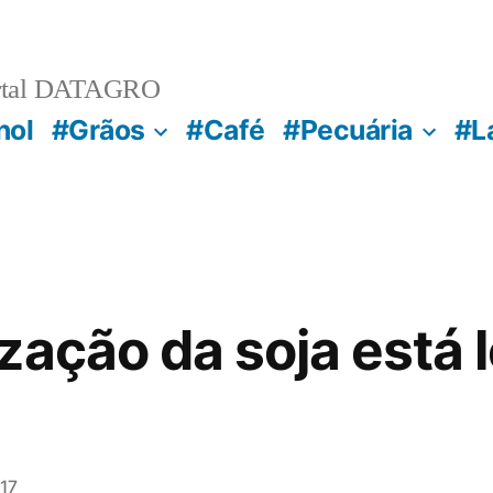
rtal DATAGRO
nol
#Grãos
#Café
#Pecuária
#L
zação da soja está 
17