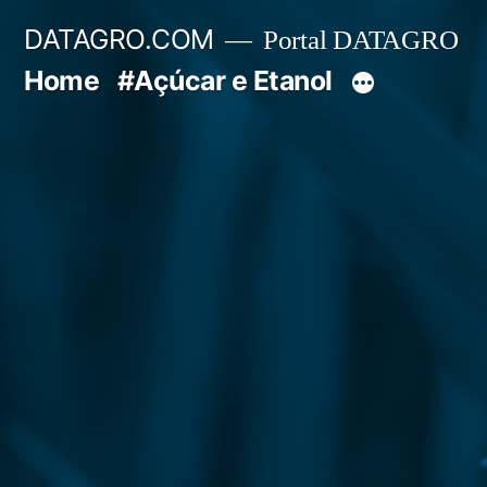
Pular
DATAGRO.COM
Portal DATAGRO
para
Home
#Açúcar e Etanol
o
conteúdo