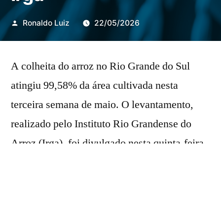
Publicado
Ronaldo Luiz
22/05/2026
por
A colheita do arroz no Rio Grande do Sul
atingiu 99,58% da área cultivada nesta
terceira semana de maio. O levantamento,
realizado pelo Instituto Rio Grandense do
Arroz (Irga), foi divulgado nesta quinta-feira
(21).
Do total de 891.908 hectares destinados ao
cultivo na safra 2025/2026, 888.206 já foram