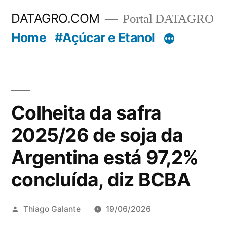
Pular
DATAGRO.COM
Portal DATAGRO
para
Home
#Açúcar e Etanol
o
conteúdo
Colheita da safra
2025/26 de soja da
Argentina está 97,2%
concluída, diz BCBA
Publicado
Thiago Galante
19/06/2026
por